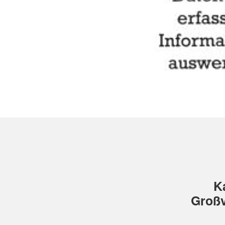
K
Großv