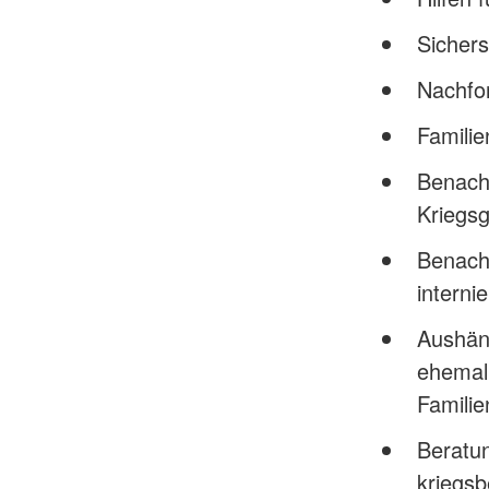
Sichers
Nachfor
Famili
Benachr
Kriegs
Benachr
intern
Aushän
ehemali
Familie
Beratun
kriegs