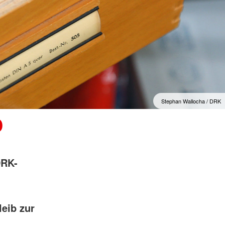
Stephan Wallocha / DRK
o
DRK-
eib zur