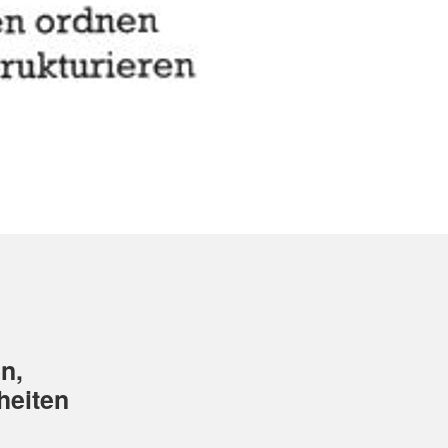
n,
heiten