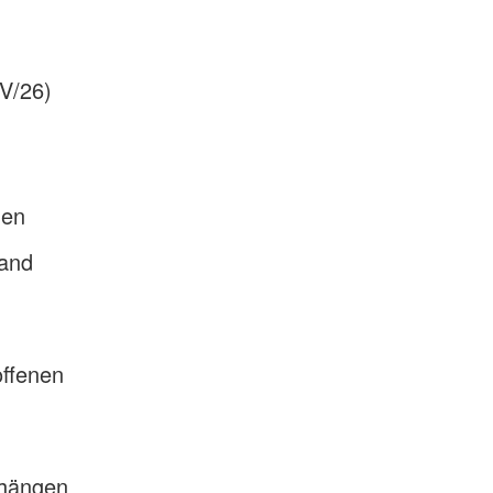
IV/26)
gen
land
offenen
 hängen