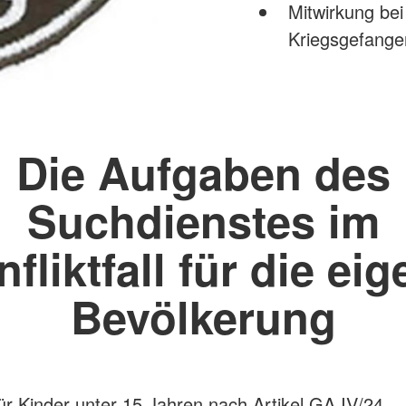
Mitwirkung bei
Kriegsgefange
Die Aufgaben des
Suchdienstes im
fliktfall für die ei
Bevölkerung
für Kinder unter 15 Jahren nach Artikel GA IV/24