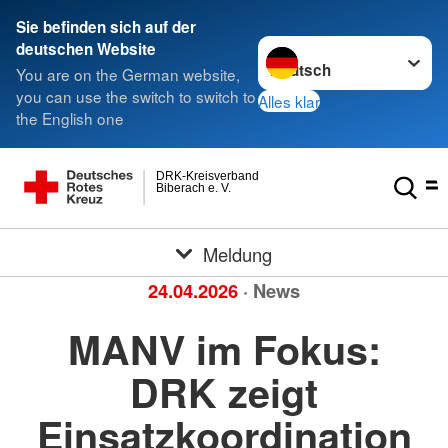
Sie befinden sich auf der
Sprache wechseln zu
deutschen Website
You are on the German website,
you can use the switch to switch to
Alles klar
the English one
DRK-Kreisverband
Biberach e. V.
Meldung
24.04.2026
· News
MANV im Fokus:
DRK zeigt
Einsatzkoordination