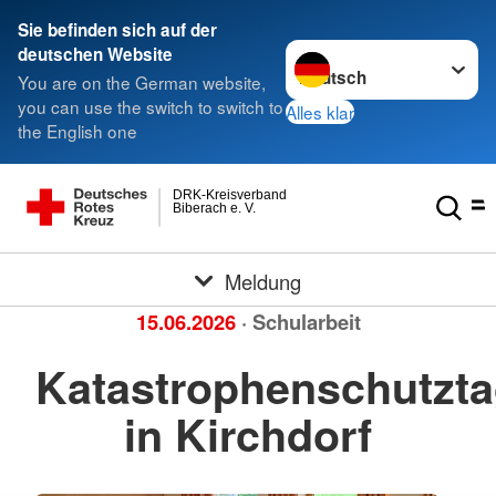
Sie befinden sich auf der
Sprache wechseln zu
deutschen Website
You are on the German website,
you can use the switch to switch to
Alles klar
the English one
DRK-Kreisverband
Biberach e. V.
Meldung
15.06.2026
· Schularbeit
Katastrophenschutzt
in Kirchdorf