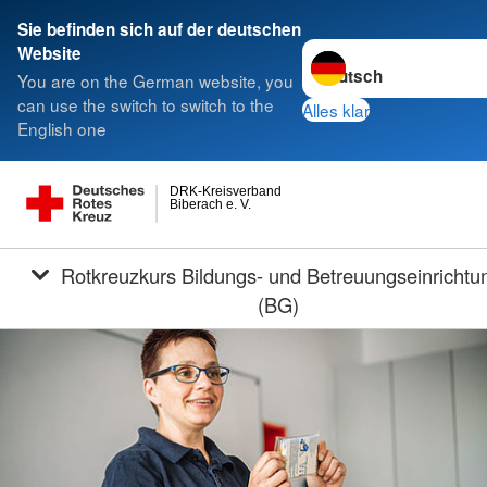
Sie befinden sich auf der deutschen
Sprache wechseln zu
Website
You are on the German website, you
can use the switch to switch to the
Alles klar
English one
DRK-Kreisverband
Biberach e. V.
Rotkreuzkurs Bildungs- und Betreuungseinrichtungen
(BG)