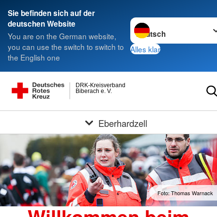
Sie befinden sich auf der
Sprache wechseln zu
deutschen Website
You are on the German website,
you can use the switch to switch to
Alles klar
the English one
DRK-Kreisverband
Biberach e. V.
Eberhardzell
Foto: Thomas Warnack
Willkommen beim