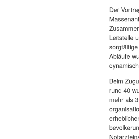
Der Vortra
Massenanfa
Zusammensp
Leitstelle 
sorgfältig
Abläufe wu
dynamische
Beim Zugu
rund 40 wu
mehr als 3
organisati
erhebliche
bevölkeru
Notarztei