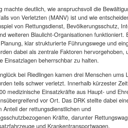
g machte deutlich, wie anspruchsvoll die Bewältigu
lls von Verletzten (MANV) ist und wie entscheide
iel von Rettungsdienst, Bevölkerungsschutz, Inte
und weiteren Blaulicht-Organisationen funktioniert. 
e Planung, klar strukturierte Führungswege und eing
rden dabei als zentrale Faktoren hervorgehoben,
 Einsatzlagen beherrschbar zu halten.
nglück bei Riedlingen kamen drei Menschen ums 
rden teils schwer verletzt. Innerhalb kürzester Zei
00 medizinische Einsatzkräfte aus Haupt- und Eh
onsübergreifend vor Ort. Das DRK stellte dabei ein
n Anteil der rettungsdienstlichen und
ngsschutzbezogenen Kräfte, darunter Rettungswag
nsatzfahrzeuge und Krankentransportwagen.