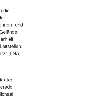
n die
der
rohnen- und
 Gelände.
erhielt
eitstellen.
arzt (LNA)
kreten
Gerade
ichael