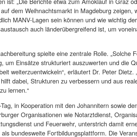
en ist: „Die Berichte etwa zum Amoklauf in Graz od
 auf dem Weihnachtsmarkt in Magdeburg zeigen, 
dlich MANV-Lagen sein können und wie wichtig der
austausch auch länderübergreifend ist, um vonein
achbereitung spielte eine zentrale Rolle. „Solche 
ig, um Einsätze strukturiert auszuwerten und die Qu
eit weiterzuentwickeln“, erläutert Dr. Peter Dietz.
hilft dabei, Strukturen zu verbessern und aus rea
zu lernen.“
Tag, in Kooperation mit den Johannitern sowie d
rburger Organisationen wie Notarztdienst, Organis
ttungsdienst und Feuerwehr, unterstrich damit ern
als bundesweite Fortbildungsplattform. Die Verans