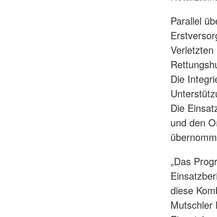
Parallel ü
Erstversor
Verletzten
Rettungshu
Die Integri
Unterstütz
Die Einsat
und den Or
übernomm
„Das Prog
Einsatzber
diese Komb
Mutschler 