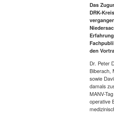
Das Zugun
DRK-Kreis
vergangen
Niedersac
Erfahrung
Fachpubli
den Vortr
Dr. Peter 
Biberach, 
sowie David
damals zu
MANV-Tag p
operative
medizinisc