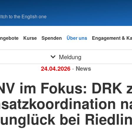
tch to the English one
ngebote
Kurse
Spenden
Über uns
Engagement & Kar
Meldung
24.04.2026
· News
V im Fokus: DRK z
nsatzkoordination n
unglück bei Riedli