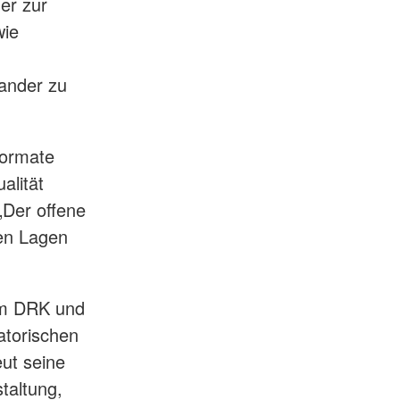
er zur
wie
ander zu
Formate
alität
 „Der offene
len Lagen
em DRK und
atorischen
eut seine
taltung,