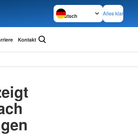
Sprache wechseln zu
Alles klar
riere
Kontakt
eigt
ach
ngen