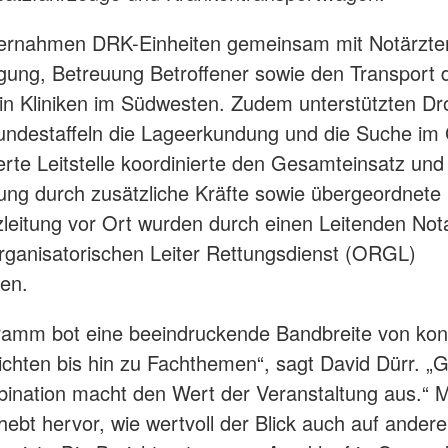
bernahmen DRK-Einheiten gemeinsam mit Notärzte
gung, Betreuung Betroffener sowie den Transport 
 in Kliniken im Südwesten. Zudem unterstützten D
ndestaffeln die Lageerkundung und die Suche im
erte Leitstelle koordinierte den Gesamteinsatz und 
ung durch zusätzliche Kräfte sowie übergeordnete L
zleitung vor Ort wurden durch einen Leitenden Not
ganisatorischen Leiter Rettungsdienst (ORGL)
en.
ramm bot eine beeindruckende Bandbreite von kon
ichten bis hin zu Fachthemen“, sagt David Dürr. „
ination macht den Wert der Veranstaltung aus.“ M
hebt hervor, wie wertvoll der Blick auch auf andere