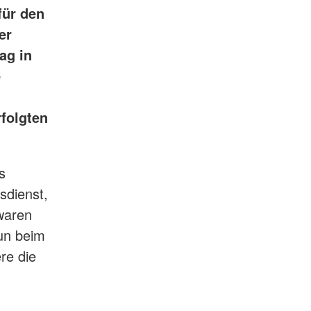
für den
er
ag in
e
folgten
s
sdienst,
 waren
un beim
re die