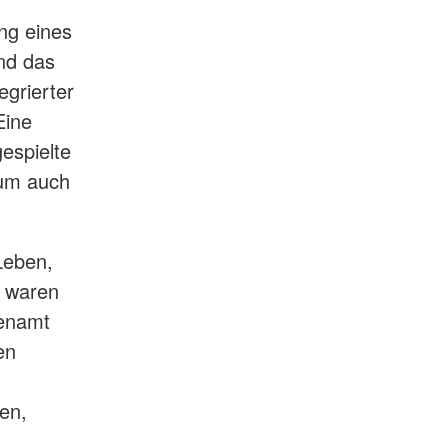
ng eines
nd das
grierter
Eine
espielte
 um auch
Leben,
t waren
renamt
en
en,