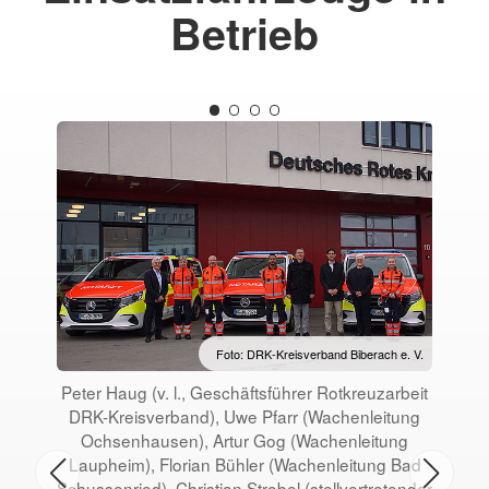
Betrieb
Foto: DRK-Kreisverband Biberach e. V.
Peter Haug (v. l., Geschäftsführer Rotkreuzarbeit
DRK-Kreisverband), Uwe Pfarr (Wachenleitung
ver
Ochsenhausen), Artur Gog (Wachenleitung
A
Laupheim), Florian Bühler (Wachenleitung Bad
Schussenried), Christian Strobel (stellvertretender