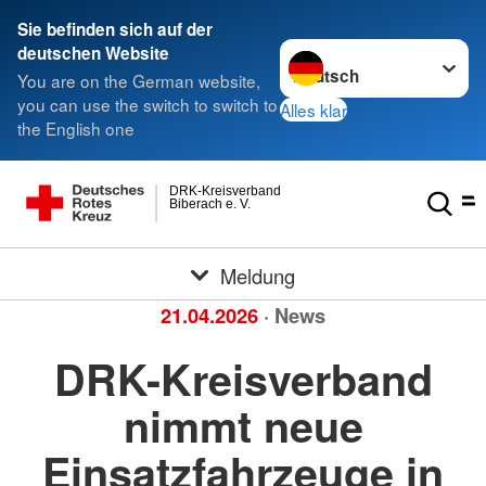
Sie befinden sich auf der
Sprache wechseln zu
deutschen Website
You are on the German website,
you can use the switch to switch to
Alles klar
the English one
DRK-Kreisverband
Biberach e. V.
Meldung
21.04.2026
· News
DRK-Kreisverband
nimmt neue
Einsatzfahrzeuge in