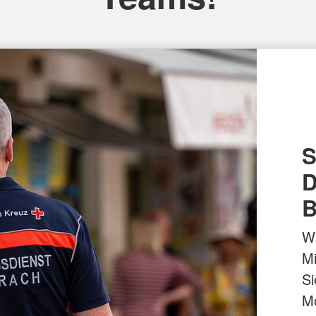
S
D
B
Wi
Mi
Si
Mö