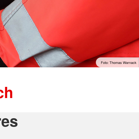
Foto: Thomas Warnack
ch
res