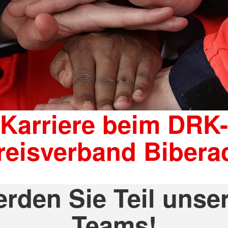
Karriere beim DRK-
reisverband Bibera
rden Sie Teil unse
Teams!