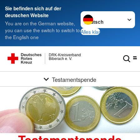
Sie befinden sich auf der
Sprache wechseln zu
deutschen Website
You are on the German website,
you can use the switch to switch to
Alles klar
the English one
DRK-Kreisverband
Biberach e. V.
Testamentspende
Testamentspende